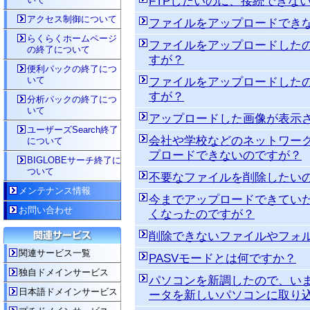
FTPしたいのに、接続できな
アクセス制御について
ファイルをアップロードでき
らくらくホームページ
ファイルをアップロードした
の終了について
すが？
便利パックの終了につ
いて
ファイルをアップロードした
すが？
分析パックの終了につ
いて
アップロードした画像が表示
ユーザーズSearch終了
会社や学校などのネットワーク
について
プロードできないのですが？
BIGLOBEサーチ終了に
ついて
不要なファイルを削除したい
メンテナンス情報
今までアップロードできてい
お問い合わせ
くなったのですが？
削除できないファイルやフォ
関連サービス一覧
PASVモードとは何ですか？
独自ドメインサービス
パソコンを新調したので、い
日本語ドメインサービス
ータを新しいパソコンに取り