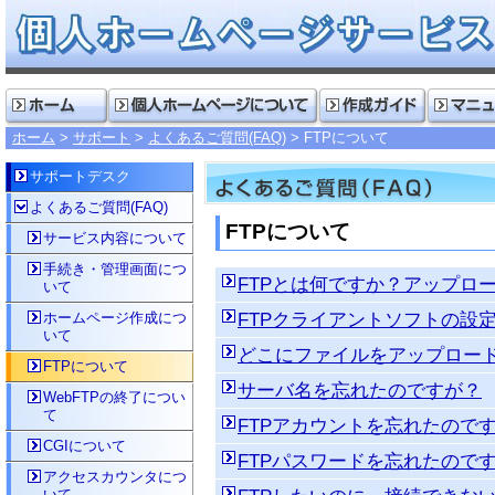
ホーム
サポート
よくあるご質問(FAQ)
FTPについて
サポートデスク
よくあるご質問(FAQ)
FTPについて
サービス内容について
手続き・管理画面につ
FTPとは何ですか？アップロ
いて
ホームページ作成につ
FTPクライアントソフトの設
いて
どこにファイルをアップロー
FTPについて
サーバ名を忘れたのですが？
WebFTPの終了につい
て
FTPアカウントを忘れたので
CGIについて
FTPパスワードを忘れたので
アクセスカウンタにつ
いて