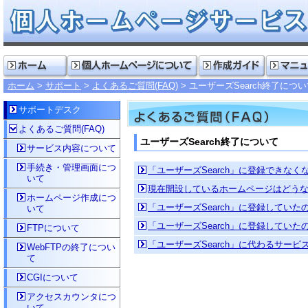
ホーム
サポート
よくあるご質問(FAQ)
ユーザーズSearch終了につ
サポートデスク
よくあるご質問(FAQ)
ユーザーズSearch終了について
サービス内容について
手続き・管理画面につ
「ユーザーズSearch」に登録できな
いて
現在開設しているホームページはどう
ホームページ作成につ
「ユーザーズSearch」に登録してい
いて
「ユーザーズSearch」に登録してい
FTPについて
「ユーザーズSearch」に代わるサー
WebFTPの終了につい
て
CGIについて
アクセスカウンタにつ
いて