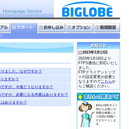
いて
2023年3月13日
2023年1月16日より
FTPS通信に対応いたし
ました。
くなりました。なぜですか？
FTPクライアントソフ
トの設定変更が必要と
なりますか？
なりますので
こちら
か
らご確認ください。
たのですが、今後どうなりますか？
たのですが、必要になる作業はありますか？
ビスはありますか？
BIGLOBEサイト
内からお探しの
情報を検索した
り目的の情報へ
ナビゲートしま
す。