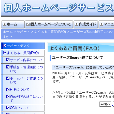
ホーム
サポート
よくあるご質問(FAQ)
ユーザーズSearch終了につ
すか？
サポートデスク
よくあるご質問(FAQ)
ユーザーズSearch終了について
サービス内容について
手続き・管理画面につ
「ユーザーズSearch」に登録していた
いて
2011年6月13日（月）以降はサービス
更・削除、「ユーザーズSearch」ペー
ホームページ作成につ
ます。
いて
FTPについて
ただし、今回は「ユーザーズSearch」
WebFTPの終了につい
まで通り更新や参照をすることができま
て
<< 前へ
CGIについて