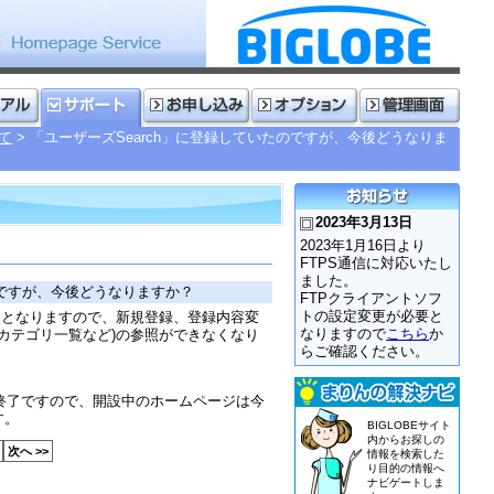
いて
「ユーザーズSearch」に登録していたのですが、今後どうなりま
2023年3月13日
2023年1月16日より
FTPS通信に対応いたし
ました。
のですが、今後どうなりますか？
FTPクライアントソフ
トの設定変更が必要と
終了となりますので、新規登録、登録内容変
なりますので
こちら
か
ジ(カテゴリ一覧など)の参照ができなくなり
らご確認ください。
の終了ですので、開設中のホームページは今
す。
BIGLOBEサイト
内からお探しの
次へ >>
情報を検索した
り目的の情報へ
ナビゲートしま