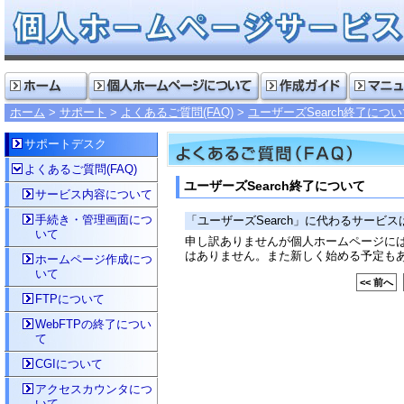
ホーム
サポート
よくあるご質問(FAQ)
ユーザーズSearch終了につ
サポートデスク
よくあるご質問(FAQ)
ユーザーズSearch終了について
サービス内容について
手続き・管理画面につ
「ユーザーズSearch」に代わるサービ
いて
申し訳ありませんが個人ホームページには「
はありません。また新しく始める予定も
ホームページ作成につ
いて
<< 前へ
FTPについて
WebFTPの終了につい
て
CGIについて
アクセスカウンタにつ
いて