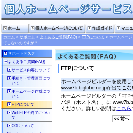
ホーム
サポート
よくあるご質問(FAQ)
FTPについて
ホームページビ
てこないのですが？
サポートデスク
よくあるご質問(FAQ)
FTPについて
サービス内容について
手続き・管理画面につ
ホームページビルダーを使用し
いて
www7b.biglobe.ne.jpが出
ホームページ作成につ
ホームページビルダーの「FT
いて
バ名（ホスト名）」に www7b.big
FTPについて
ください。詳しい説明は
こちら
WebFTPの終了につい
て
<< 前へ
CGIについて