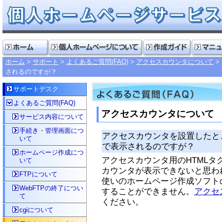
ホーム
サポート
よくあるご質問(FAQ)
アクセスカウンタについて
されるのですが？
サポートデスク
よくあるご質問(FAQ)
アクセスカウンタについて
サービス内容について
手続き・管理画面につ
アクセスカウンタを設置したと
いて
で表示されるのですが？
ホームページ作成につ
アクセスカウンタ用のHTML
いて
カウンタが表示できないと思わ
FTPについて
使いのホームページ作成ソフト
WebFTPの終了につい
することができません。
アクセ
て
ください。
cgiについて