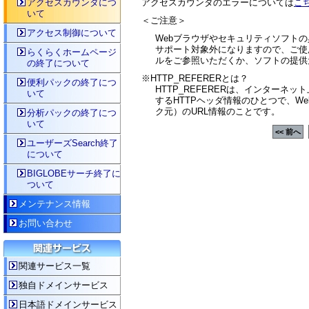
アクセスカウンタにつ
アクセスカウンタのエラーについては
こ
いて
＜ご注意＞
アクセス制御について
Webブラウザやセキュリティソフト
サポート対象外になりますので、ご使
らくらくホームページ
ルをご参照いただくか、ソフトの提供
の終了について
※HTTP_REFERERとは？
便利パックの終了につ
HTTP_REFERERは、インターネッ
いて
するHTTPヘッダ情報のひとつで、W
ク元）のURL情報のことです。
分析パックの終了につ
いて
<< 前へ
ユーザーズSearch終了
について
BIGLOBEサーチ終了に
ついて
メンテナンス情報
お問い合わせ
関連サービス一覧
独自ドメインサービス
日本語ドメインサービス