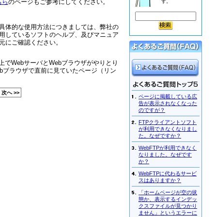
ちら
のページもご参考にしてください。
す。
の具体的な使用方法につきましては、弊社の
用しているソフトのヘルプ、及びマニュア
元にご確認ください。
ト上でWebサーバとWebブラウザがやりとり
ebブラウザで直前に見ていたページ（リン
次へ >>
ページに掲載している広
告が表示されなくなった
のですが？
FTPクライアントソフト
が利用できなくなりまし
た。なぜですか？
WebFTPが利用できなく
なりました。なぜです
か？
WebFTPに代わるサービ
スはありますか？
「ホームページが空の状
態か、表示するインデッ
クスファイルが見つかり
ません」というエラーに