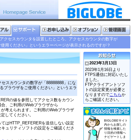
アクセスカウンタを設置したところ、アクセスカウンタの数字が
ラウザをご使用ください」というエラーページが表示されるのですが？
2023年3月13日
2023年1月16日より
FTPS通信に対応いたし
ました。
スカウンタの数字が「88888888」にな
FTPクライアントソフ
 を送るブラウザをご使用ください」というエラ
トの設定変更が必要と
なりますので
こちら
か
らご確認ください。
FERERの値を参照してアクセス数をカウン
合、ご利用のWebブラウザから
ことが考えられます。ご利用のWebブラウザ
に設定してください。
BIGLOBEサイト
はHTTP_REFERERを送信しない設定
内からお探しの
セキュリティソフトの設定をご確認くださ
情報を検索した
り目的の情報へ
ナビゲートしま