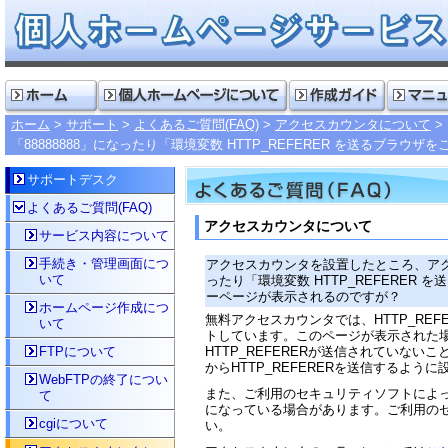
ホーム
サポート
よくあるご質問(FAQ)
アクセスカウンタについて
「88888888」になったり「環境変数 HTTP_REFERER を送るブ
サポートデスク
よくあるご質問(FAQ)
アクセスカウンタについて
サービス内容について
手続き・管理画面につ
アクセスカウンタを設置したところ、アクセ
いて
ったり「環境変数 HTTP_REFERER
ーページが表示されるのですが？
ホームページ作成につ
無料アクセスカウンタでは、HTTP_RE
いて
トしています。このページが表示された場
FTPについて
HTTP_REFERERが送信されていない
からHTTP_REFERERを送信するよう
WebFTPの終了につい
また、ご利用のセキュリティソフトによって
て
になっている場合があります。ご利用の
cgiについて
い。