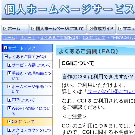
ホーム
サポート
よくあるご質問(FAQ)
CGIについて
自作のCGI 
サポートデスク
よくあるご質問(FAQ)
CGIについて
サービス内容について
手続き・管理画面につ
自作のCGI は利用できますか？
いて
はい。ご利用いただけます。
ホームページ作成につ
詳しくは「
サーバの仕様につい
いて
FTPについて
なお、CGI をご利用される前
をご確認ください。
WebFTPの終了につい
て
＜ご注意＞
CGIについて
CGI のご利用につきましては
アクセスカウンタにつ
すので、CGI に関する不明点
いて