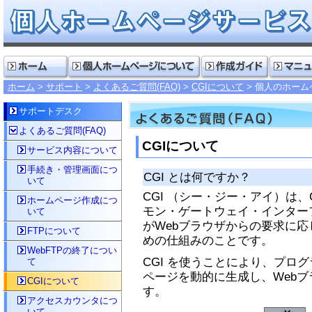
ホーム
サポート
よくあるご質問(FAQ)
CGIについて
個人のホーム
サポートデスク
よくあるご質問(FAQ)
CGIについて
サービス内容について
手続き・管理画面につ
CGI とは何ですか？
いて
CGI （シー・ジー・アイ）は、Commo
ホームページ作成につ
モン・ゲートウェイ・インター
いて
がWebブラウザからの要求に
FTPについて
めの仕組みのことです。
WebFTPの終了につい
CGI を使うことにより、プロ
て
ページを動的に生成し、Web
CGIについて
す。
アクセスカウンタにつ
いて