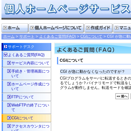
ホーム
サポート
よくあるご質問(FAQ)
CGIについて
CGI が急
サポートデスク
よくあるご質問(FAQ)
CGIについて
サービス内容について
手続き・管理画面につ
CGI が急に動かなくなったのですが？
いて
CGIプログラムをサーバに転送するとき
るでしょうか？バイナリモードで転送をし
ホームページ作成につ
グラムが動作しません。転送モードを確
いて
<< 前へ
FTPについて
WebFTPの終了につい
て
CGIについて
アクセスカウンタにつ
いて