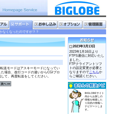
に動かなくなったのですが？？
2023年3月13日
2023年1月16日より
FTPS通信に対応いたし
ました。
FTPクライアントソフ
トの設定変更が必要と
の転送モードはアスキーモードになってい
なりますので
こちら
か
た場合、改行コードの違いからCGIプロ
らご確認ください。
認して、再度転送をしてください。
次へ >>
BIGLOBEサイト
内からお探しの
情報を検索した
り目的の情報へ
ナビゲートしま
す。