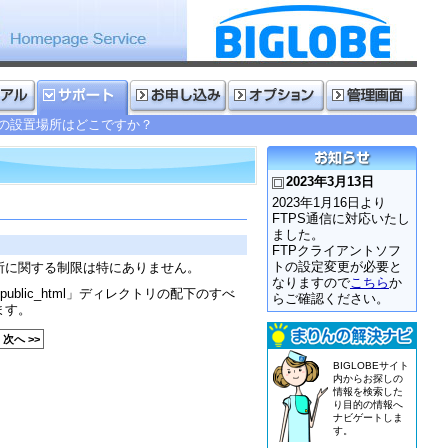
イルの設置場所はどこですか？
2023年3月13日
2023年1月16日より
FTPS通信に対応いたし
ました。
FTPクライアントソフ
トの設定変更が必要と
場所に関する制限は特にありません。
なりますので
こちら
か
blic_html」ディレクトリの配下のすべ
らご確認ください。
ます。
次へ >>
BIGLOBEサイト
内からお探しの
情報を検索した
り目的の情報へ
ナビゲートしま
す。