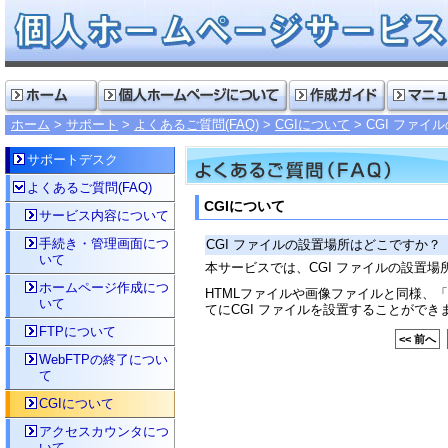
ホーム
サポート
よくあるご質問(FAQ)
CGIについて
CGI ファ
サポートデスク
よくあるご質問(FAQ)
CGIについて
サービス内容について
手続き・管理画面につ
CGI ファイルの設置場所はどこですか？
いて
本サービスでは、CGI ファイルの設置
ホームページ作成につ
HTMLファイルや画像ファイルと同様、「pu
いて
てにCGI ファイルを設置することができ
FTPについて
<< 前へ
WebFTPの終了につい
て
CGIについて
アクセスカウンタにつ
いて