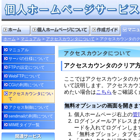
ホーム
マニュアル
アクセスカウンタについて
アクセスカウンタの
マニュアル
サーバの仕様について
アクセスカウンタのクリア
FTPの設定について
WebFTPについて
ここではアクセスカウンタのカ
CGIの利用について
いて説明します。アクセスカウ
めたい場合は
こちら
をご確認く
アクセスカウンタについ
て
無料オプションの画面を開きま
アクセス制御について
個人ホームページ右上の
管
sendmailの利用について
ログインメールアドレスまたは
MIMEタイプ一覧
ードを入れてログインしま
「無料オプション」タブを